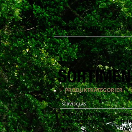
OM OSS
TRADITION
ULVA
PRODUKTKATEGORIER
SERVISGLAS
KARAFFER & KANNOR
VINGL
CHAMPAGNEGLAS
SELTE
ÖLGLAS
COGN