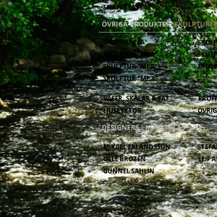
SNAPSGLAS
ÖVRIGA PRODUKTER:
SKULPTURER
SKUPTUR "LA"
SKULP
SKULPTUR "ME 1"
SKUL
SKULPTUR "ME 2"
SKULP
SKULPTUR "ME 3"
VASER, SKÅLAR & FAT
PROFI
LJUSLYKTOR
ÖVRIG
DESIGNERS - KONSTGLAS
MIKAEL ERLANDSSON
STEF
OLLE BROZÉN
LEIF 
GUNNEL SAHLIN