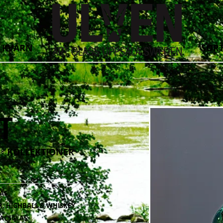
 KVARN
SOR
KOLLEKTIONER
AS
R, HIGHBALL & WHISKEY
ACSGLAS