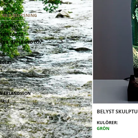
 MED BELYSNING
TUR "SE"
PTUR TORZO
TUR "ÄPPLE MED LÖV"
LGLAS
T
AN ERLANDSSON
AHRLE
BELYST SKULPTU
KULÖRER:
GRÖN