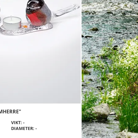
MHERRE"
VIKT: -
DIAMETER: -